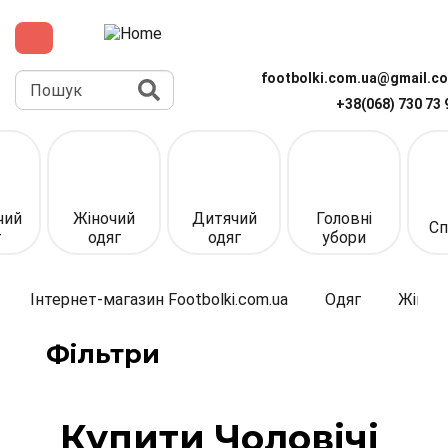
Перейти
до
основного
вмісту
Пошук
footbolki.com.ua@gmail.c
+38(068) 730 73 
Верхня
панель
(спрощена)
чий
Жіночий
Дитячий
Головні
Сп
г
одяг
одяг
убори
Інтернет-магазин Footbolki.com.ua
Одяг
Жіночи
Фільтри
Купити Чоловічі