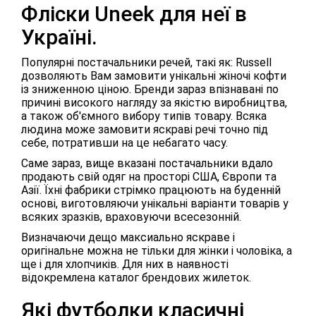
Фліски Uneek для неї в
Україні.
Популярні постачальники речей, такі як: Russell
дозволяють Вам замовити унікальні жіночі кофти
із зниженною ціною. Бренди зараз впізнавані по
причині високого нагляду за якістю виробництва,
а також об'ємного вибору типів товару. Всяка
людина може замовити яскраві речі точно під
себе, потративши на це небагато часу.
Саме зараз, вище вказані постачальники вдало
продають свій одяг на просторі США, Європи та
Азії. Їхні фабрики стрімко працюють на буденній
основі, виготовляючи унікальні варіанти товарів у
всяких зразків, враховуючи всесезонній.
Визначаючи дещо максиально яскраве і
оригінальне можна не тільки для жінки і чоловіка, а
ще і для хлопчиків. Для них в наявності
відокремлена каталог брендових жилеток.
Які футболки класичні