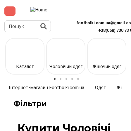
Перейти
до
основного
вмісту
Пошук
footbolki.com.ua@gmail.c
+38(068) 730 73 
Верхня
панель
(спрощена)
Каталог
Чоловічий одяг
Жіночий одяг
Інтернет-магазин Footbolki.com.ua
Одяг
Жіночи
Фільтри
Купити Чоловічі