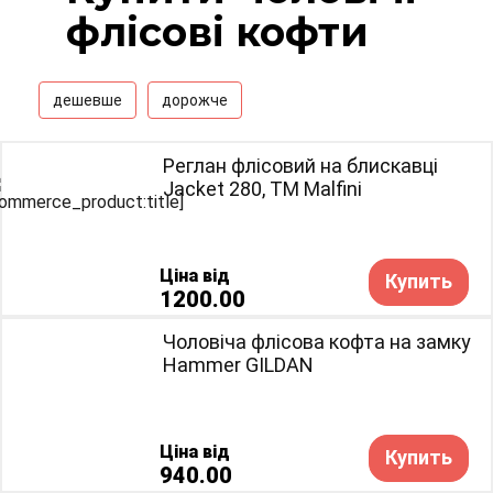
флісові кофти
дешевше
дорожче
Реглан флісовий на блискавці
Jacket 280, TM Malfini
Ціна від
Купить
1200.00
Чоловіча флісова кофта на замку
Hammer GILDAN
Ціна від
Купить
940.00