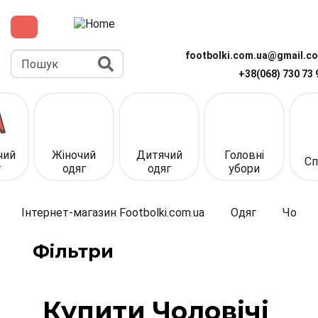
Перейти
до
основного
вмісту
Пошук
footbolki.com.ua@gmail.c
+38(068) 730 73 
Верхня
панель
(спрощена)
чий
Жіночий
Дитячий
Головні
Сп
г
одяг
одяг
убори
Інтернет-магазин Footbolki.com.ua
Одяг
Чолові
Фільтри
Купити Чоловічі