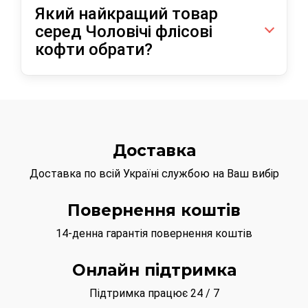
флісові кофти по оптимальній ціні
1200.00
Який найкращий товар
грн
.
серед Чоловічі флісові
кофти обрати?
Радимо звернути увагу на Чоловічі флісові
кофти купити на footbolki.com.ua можна за
оптимальною ціною
800.00 грн
.
Або перегляньте дані позиції:
Доставка
Чоловіча флісова кофта на замку Half Zip
Доставка по всій Україні службою на Ваш вибір
FRUIT OF THE LOOM з ціною 800.00 грн
Чоловіча флісова кофта на замку Half Zip
FRUIT OF THE LOOM з ціною 800.00 грн
Повернення коштів
14-денна гарантія повернення коштів
Онлайн підтримка
Підтримка працює 24 / 7