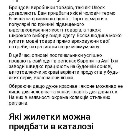
Брендові виробники товарів, такі як: Uneek
дозволяють Вам придбати якісні чоловічі термо
білизна за приємною ціною. Торгові марки є
популярні по причині підвищеного
відслідковування якості товарів, а також
широкого вибору видів одягу. Всяка людина може
купити модні товари прямо враховуючи свої
потреби, затративши на це мінімум часу.
В цей час, описані постачальники успішно
продають свій одяг в регіонах Європи та Азії. Їхні
заводи швидко працюють на буденній основі,
виготовляючи яскраві варіанти продуктів у будь-
яких серій, включаючи літній.
Обираючи дещо дуже красиве і якісне можливо не
лише для чоловіка та жінки, і навіть для дівчаток.
На них в наявності окрема колекція стильних
регланів.
Які жилетки можна
придбати в каталозі