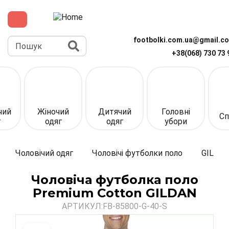
Перейти
до
основного
вмісту
Пошук
footbolki.com.ua@gmail.c
+38(068) 730 73 
Верхня
панель
(спрощена)
чий
Жіночий
Дитячий
Головні
Сп
г
одяг
одяг
убори
Чоловічий одяг
Чоловічі футболки поло
GILDA
Чоловіча футболка поло
Premium Cotton GILDAN
АРТИКУЛ:
FB-85800-G-40-S