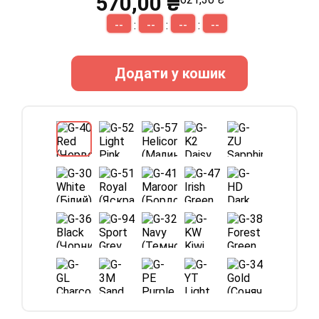
570,00 ₴
--
--
--
--
:
:
:
Додати у кошик