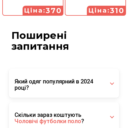
370
310
Ціна:
Ціна:
Поширені
запитання
Який одяг популярний в 2024
році?
Лідером продажів в 2024 році в
категорії
Чоловічі футболки поло
в нашому
Скільки зараз коштують
інтернет магазині були:
Чоловічі футболки поло
?
Чоловіча футболка поло зі смужками Premium