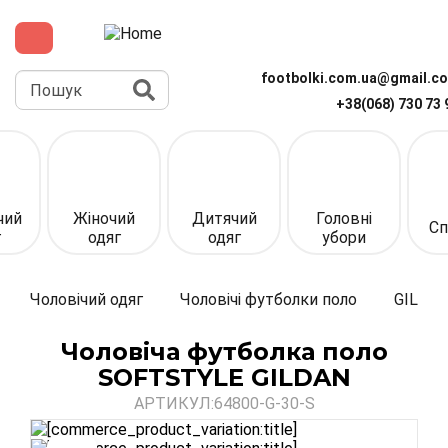
Перейти
до
основного
вмісту
Пошук
footbolki.com.ua@gmail.c
+38(068) 730 73 
Верхня
панель
(спрощена)
чий
Жіночий
Дитячий
Головні
Сп
г
одяг
одяг
убори
Чоловічий одяг
Чоловічі футболки поло
GILDA
Чоловіча футболка поло
SOFTSTYLE GILDAN
АРТИКУЛ:
64800-G-30-S