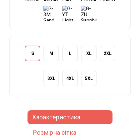
S
M
L
XL
2XL
3XL
4XL
5XL
Характеристика
Розмірна сітка