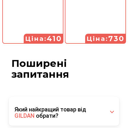
410
730
Ціна:
Ціна:
Поширені
запитання
Який найкращий товар від
GILDAN
обрати?