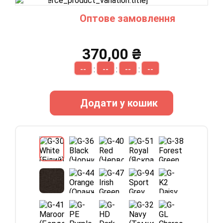
Оптове замовлення
370,00 ₴
--
--
--
--
:
:
:
Додати у кошик