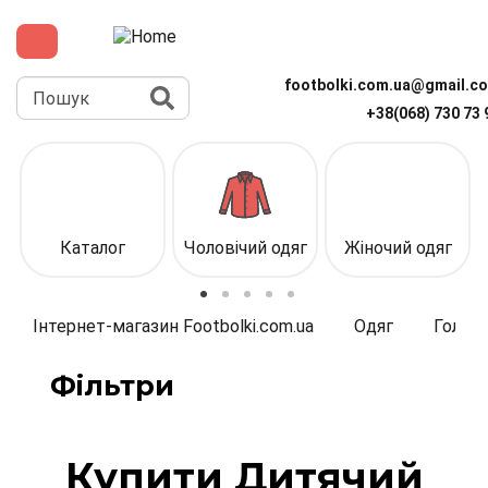
Перейти
до
основного
вмісту
Пошук
footbolki.com.ua@gmail.c
+38(068) 730 73 
Верхня
панель
(спрощена)
Каталог
Чоловічий одяг
Жіночий одяг
Інтернет-магазин Footbolki.com.ua
Одяг
Головн
Фільтри
Купити Дитячий