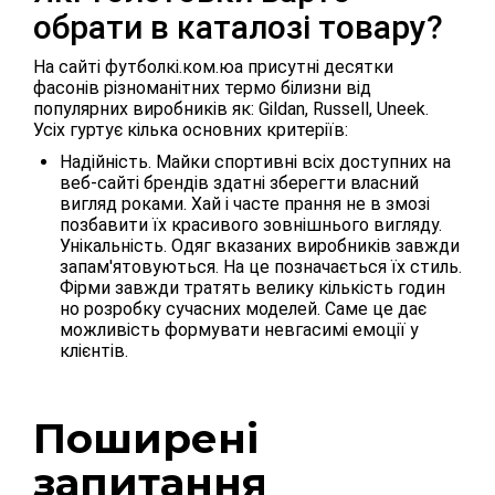
обрати в каталозі товару?
На сайті футболкі.ком.юа присутні десятки
фасонів різноманітних термо білизни від
популярних виробників як: Gildan, Russell, Uneek.
Усіх гуртує кілька основних критеріїв:
Надійність. Майки спортивні всіх доступних на
веб-сайті брендів здатні зберегти власний
вигляд роками. Хай і часте прання не в змозі
позбавити їх красивого зовнішнього вигляду.
Унікальність. Одяг вказаних виробників завжди
запам'ятовуються. На це позначається їх стиль.
Фірми завжди тратять велику кількість годин
но розробку сучасних моделей. Саме це дає
можливість формувати невгасимі емоції у
клієнтів.
Поширені
запитання