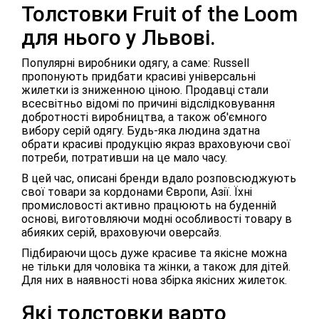
Толстовки Fruit of the Loom
для нього у Львові.
Популярні виробники одягу, а саме: Russell
пропонують придбати красиві універсальні
жилетки із зниженною ціною. Продавці стали
всесвітньо відомі по причині відслідковування
добротності виробництва, а також об'ємного
вибору серій одягу. Будь-яка людина здатна
обрати красиві продукцію якраз враховуючи свої
потреби, потративши на це мало часу.
В цей час, описані бренди вдало розповсюджують
свої товари за кордонами Європи, Азії. Їхні
промисловості активно працюють на буденній
основі, виготовляючи модні особливості товару в
абияких серій, враховуючи оверсайз.
Підбираючи щось дуже красиве та якісне можна
не тільки для чоловіка та жінки, а також для дітей.
Для них в наявності нова збірка якісних жилеток.
Які толстовки варто