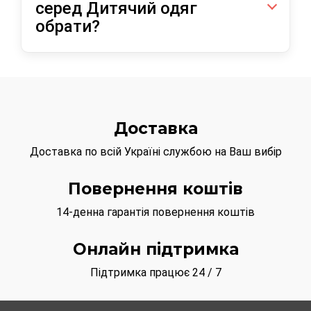
серед Дитячий одяг
обрати?
Радимо звернути увагу на Дитячий одяг
купити на footbolki.com.ua можна за
оптимальною ціною 199 грн.
Або перегляньте дані позиції:
Доставка
Дитячий одяг з ціною 129 грн
Доставка по всій Україні службою на Ваш вибір
Дитячий одяг з ціною 129 грн
Повернення коштів
14-денна гарантія повернення коштів
Онлайн підтримка
Підтримка працює 24 / 7