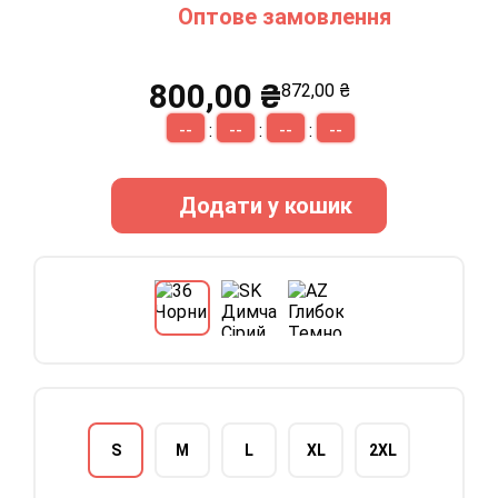
Оптове замовлення
800,00 ₴
872,00 ₴
--
--
--
--
:
:
:
Додати у кошик
S
M
L
XL
2XL