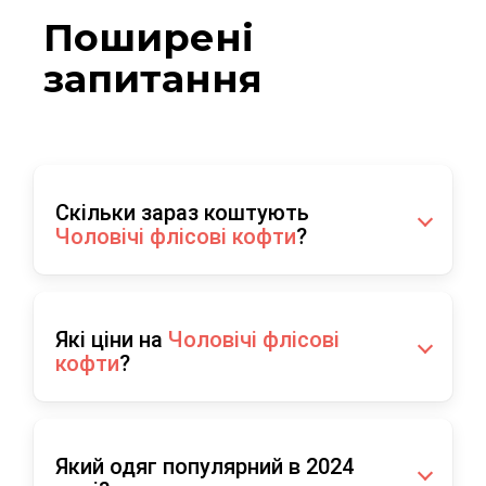
Поширені
запитання
Скільки зараз коштують
Чоловічі флісові кофти
?
На сайті footbolki можливо купити Чоловіча
флісова кофта на замку Half Zip FRUIT OF
Які ціни на
Чоловічі флісові
THE LOOM по оптимальній ціні 800.00 UAH.
кофти
?
Ціни на
Чоловічі флісові кофти
в нашому
онлайн магазині 800.00 грн. Ми надаємо
Який одяг популярний в 2024
постійні знижки на акції на сучасні моделі