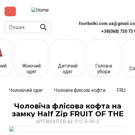
Перейти
до
основного
вмісту
Пошук
footbolki.com.ua@gmail.c
+38(068) 730 73 
Верхня
панель
(спрощена)
чий
Жіночий
Дитячий
Головні
Сп
г
одяг
одяг
убори
Чоловічий одяг
Чоловічі флісові кофти
FRUIT 
Чоловіча флісова кофта на
замку Half Zip FRUIT OF THE
LOOM
АРТИКУЛ:
FB-62-512-0-36-S