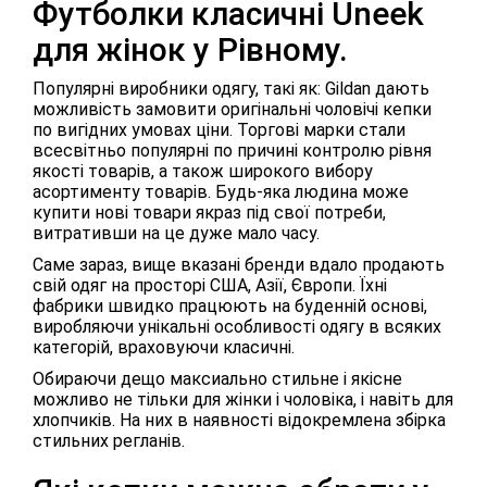
Футболки класичні Uneek
для жінок у Рівному.
Популярні виробники одягу, такі як: Gildan дають
можливість замовити оригінальні чоловічі кепки
по вигідних умовах ціни. Торгові марки стали
всесвітньо популярні по причині контролю рівня
якості товарів, а також широкого вибору
асортименту товарів. Будь-яка людина може
купити нові товари якраз під свої потреби,
витративши на це дуже мало часу.
Саме зараз, вище вказані бренди вдало продають
свій одяг на просторі США, Азії, Європи. Їхні
фабрики швидко працюють на буденній основі,
виробляючи унікальні особливості одягу в всяких
категорій, враховуючи класичні.
Обираючи дещо максиально стильне і якісне
можливо не тільки для жінки і чоловіка, і навіть для
хлопчиків. На них в наявності відокремлена збірка
стильних регланів.