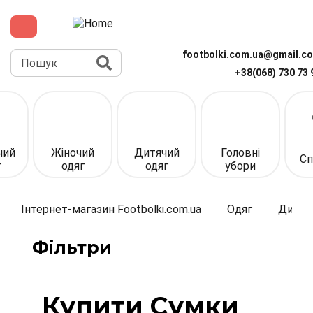
Перейти
до
основного
вмісту
Пошук
footbolki.com.ua@gmail.c
+38(068) 730 73 
Верхня
панель
(спрощена)
чий
Жіночий
Дитячий
Головні
Сп
г
одяг
одяг
убори
Інтернет-магазин Footbolki.com.ua
Одяг
Дитяч
Фільтри
Купити Сумки