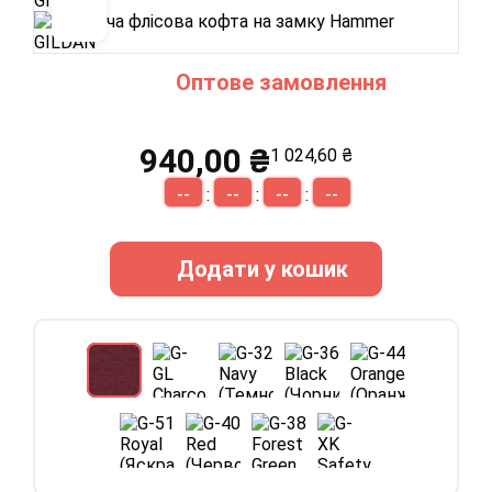
Оптове замовлення
940,00 ₴
1 024,60 ₴
--
--
--
--
:
:
:
Додати у кошик