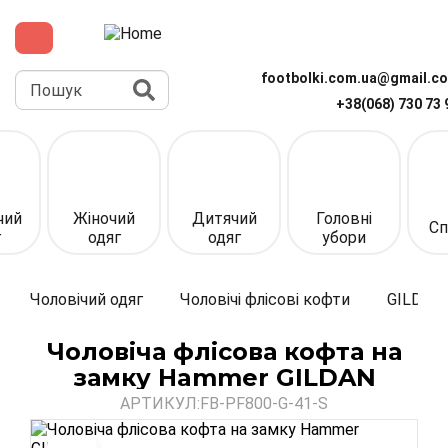
Перейти
до
основного
вмісту
Пошук
footbolki.com.ua@gmail.c
+38(068) 730 73 
Верхня
панель
(спрощена)
чий
Жіночий
Дитячий
Головні
Сп
г
одяг
одяг
убори
Чоловічий одяг
Чоловічі флісові кофти
GILDAN
Чоловіча флісова кофта на
замку Hammer GILDAN
АРТИКУЛ:
FB-PF800-G-41-S