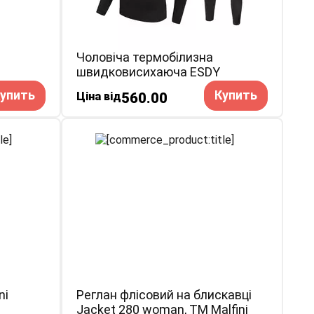
Чоловіча термобілизна
швидковисихаюча ESDY
упить
Купить
Ціна від
560.00
ni
Реглан флісовий на блискавці
Jacket 280 woman, TM Malfini