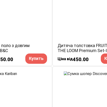
 поло з довгим
Дитяча толстовка FRUIT
 B&C
THE LOOM Premium Set-I
Sweat
Купить
К
50.00
Ціна від
450.00