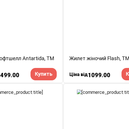
офтшелл Antartida, TM
Жилет жіночий Flash, TM
Купить
К
1499.00
Ціна від
1099.00