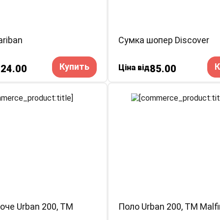
riban
Сумка шопер Discover
Купить
К
24.00
Ціна від
85.00
оче Urban 200, TM
Поло Urban 200, TM Malfi