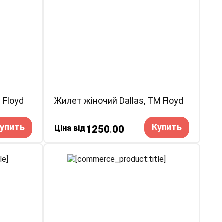
 Floyd
Жилет жіночий Dallas, TM Floyd
упить
Купить
Ціна від
1250.00