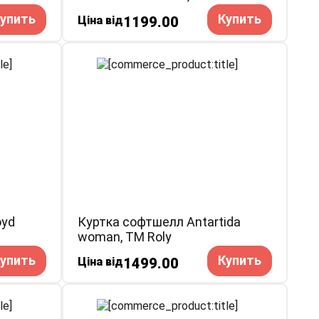
упить
Купить
Ціна від
1199.00
oyd
Куртка софтшелл Antartida
woman, TM Roly
упить
Купить
Ціна від
1499.00