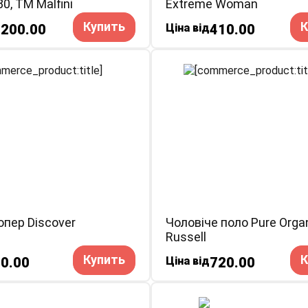
0, TM Malfini
Extreme Woman
Купить
К
1200.00
Ціна від
410.00
пер Discover
Чоловіче поло Pure Orga
Russell
Купить
К
0.00
Ціна від
720.00