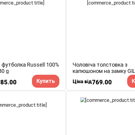
 футболка Russell 100%
Чоловіча толстовка з
80 g
капюшоном на замку GI
Full Zip Hooded
Купить
К
85.00
Ціна від
769.00