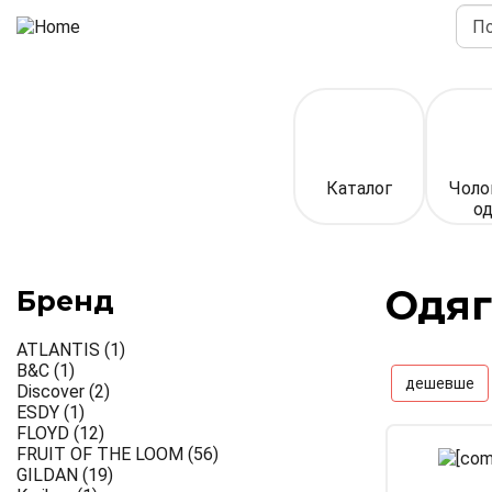
Перейти
Пош
до
основного
вмісту
Верхня
панель
(спрощена)
Каталог
Чоло
од
Одяг
Бренд
ATLANTIS
(1)
B&C
(1)
дешевше
Discover
(2)
ESDY
(1)
FLOYD
(12)
FRUIT OF THE LOOM
(56)
GILDAN
(19)