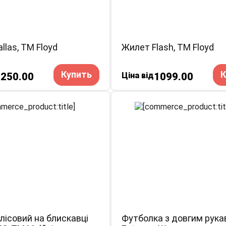
llas, TM Floyd
Жилет Flash, TM Floyd
Купить
К
1250.00
Ціна від
1099.00
лісовий на блискавці
Футболка з довгим рук