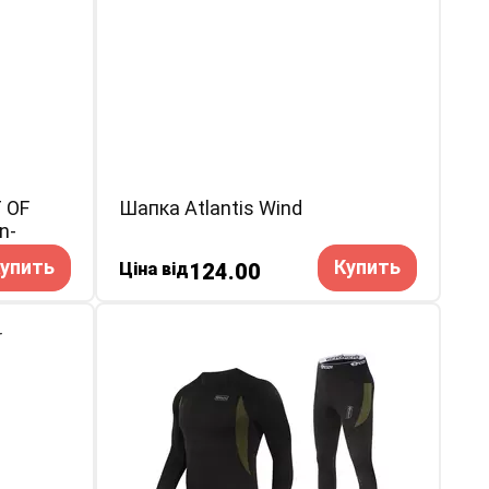
 OF
Шапка Atlantis Wind
n-
упить
Купить
Ціна від
124.00