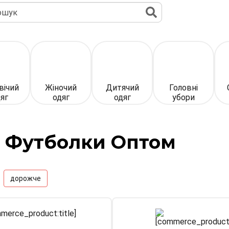
ук
вічий
Жіночий
Дитячий
Головні
яг
одяг
одяг
убори
 Футболки Оптом
дорожче