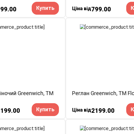
Купить
К
99.00
Ціна від
799.00
іночий Greenwich, ТМ
Реглан Greenwich, ТМ Fl
Купить
К
2199.00
Ціна від
2199.00