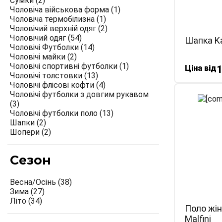
Сумки
(2)
Чоловіча військова форма
(1)
Чоловіча термобілизна
(1)
Чоловічий верхній одяг
(2)
Чоловічий одяг
(54)
Шапка Ka
Чоловічі Футболки
(14)
Чоловічі майки
(2)
Чоловічі спортивні футболки
(1)
Ціна від
1
Чоловічі толстовки
(13)
Чоловічі флісові кофти
(4)
Чоловічі футболки з довгим рукавом
(3)
Чоловічі футболки поло
(13)
Шапки
(2)
Шопери
(2)
Сезон
Весна/Осінь
(38)
Зима
(27)
Літо
(34)
Поло жін
Malfini