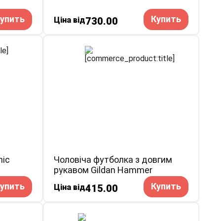
упить
Купить
Ціна від
730.00
nic
Чоловіча футболка з довгим
рукавом Gildan Hammer
упить
Купить
Ціна від
415.00