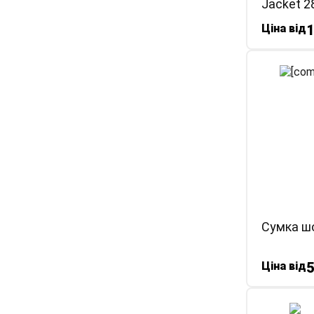
Jacket 28
Ціна від
Сумка шо
Ціна від
5