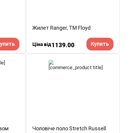
Жилет Ranger, ТМ Floyd
упить
Купить
Ціна від
1139.00
авом
Чоловіче поло Stretch Russell