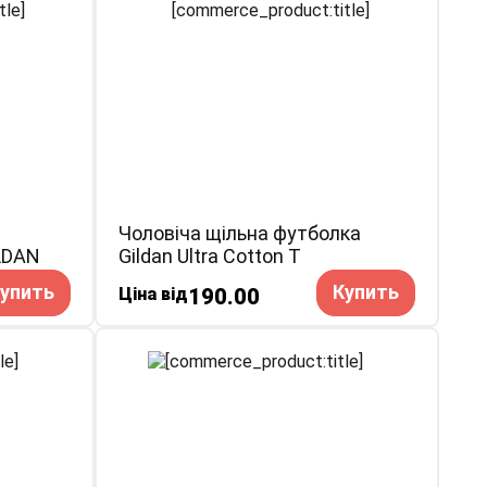
Чоловіча щільна футболка
LDAN
Gildan Ultra Cotton T
упить
Купить
Ціна від
190.00